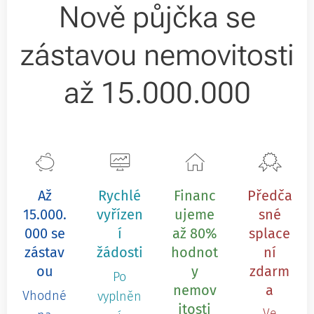
Nově půjčka se
zástavou nemovitosti
až 15.000.000
Až
Rychlé
Financ
Předča
15.000.
vyřízen
ujeme
sné
000 se
í
až 80%
splace
zástav
žádosti
hodnot
ní
ou
y
zdarm
Po
nemov
a
Vhodné
vyplněn
itosti
Ve