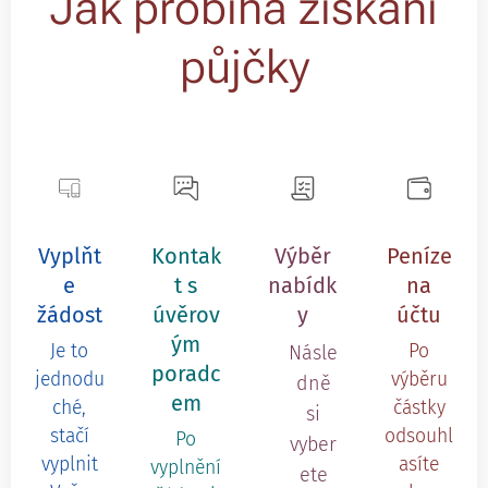
Jak probíhá získání
půjčky
Vyplňt
Kontak
Výběr
Peníze
e
t s
nabídk
na
žádost
úvěrov
y
účtu
ým
Je to
Po
Násle
poradc
jednodu
výběru
dně
em
ché,
částky
si
stačí
odsouhl
Po
vyber
vyplnit
asíte
vyplnění
ete