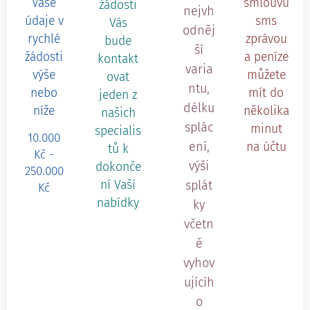
Vaše
smlouvu
žádosti
nejvh
údaje v
sms
Vás
odněj
rychlé
zprávou
bude
ší
žádosti
a peníze
kontakt
varia
výše
můžete
ovat
ntu,
nebo
mít do
jeden z
délku
níže
několika
našich
splác
minut
specialis
10.000
ení,
na účtu
tů k
Kč -
výši
dokonče
250.000
ní Vaší
splát
Kč
nabídky
ky
včetn
ě
vyhov
ujícíh
o