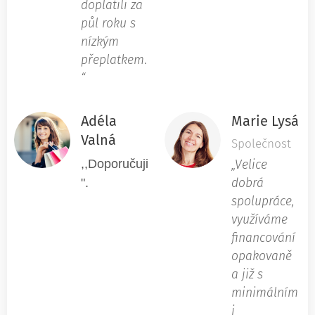
doplatili za
půl roku s
nízkým
přeplatkem
.
“
Adéla
Marie Lysá
Valná
Společnost
,,Doporučuji
„Velice
".
dobrá
spolupráce,
využíváme
financování
opakovaně
a již s
minimálním
i