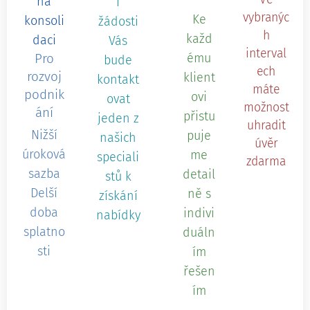
na
í
vybranýc
Ke
konsoli
žádosti
h
každ
daci
Vás
interval
Pro
ému
bude
ech
rozvoj
klient
kontakt
máte
podnik
ovi
ovat
možnost
ání
přistu
jeden z
uhradit
Nižší
puje
našich
úvěr
úroková
me
speciali
zdarma
sazba
detail
stů k
Delší
ně s
získání
doba
indivi
nabídky
splatno
duáln
sti
ím
řešen
ím