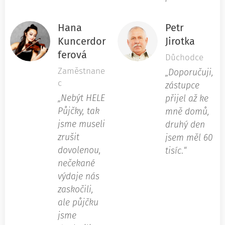
Hana
Petr
Kuncerdor
Jirotka
ferová
Důchodce
Zaměstnane
„Doporučuji,
c
zástupce
„Nebýt HELE
přijel až ke
Půjčky, tak
mně domů,
jsme museli
druhý den
zrušit
jsem měl 60
dovolenou,
tisíc
.
“
nečekané
výdaje nás
zaskočili,
ale půjčku
jsme