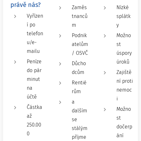
právě nás?
Zaměs
Nízké
Vyřízen
tnanců
splátk
í po
m
y
telefon
Podnik
Možno
u/e-
atelům
st
mailu
/ OSVČ
úspory
Peníze
úroků
Důcho
do pár
dcům
Zajiště
minut
ní proti
Rentié
na
nemoc
rům
účtě
i
a
Částka
Možno
dalším
až
st
se
250.00
dočerp
stálým
0
ání
příjme