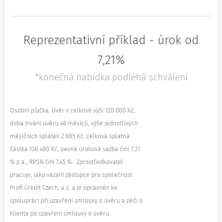
Reprezentativní příklad - úrok od
7,21%
*konečná nabídka podléhá schválení
Osobní půjčka: Úvěr v celkové výši 120 000 Kč,
doba trvání úvěru 48 měsíců, výše jednotlivých
měsíčních splátek 2 885 Kč, celková splatná
částka 138 480 Kč, pevná úroková sazba činí 7,21
% p.a., RPSN činí 7,45 %.. Zprostředkovatel
pracuje, jako vázaní zástupce pro společnost
Profi Credit Czech, a.s. a je oprávněn ke
spolupráci při uzavření smlouvy o úvěru a péči o
klienta po uzavření smlouvy o úvěru.