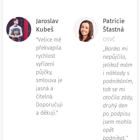
Jaroslav
Patricie
Kubeš
Šťastná
OSVČ
"Velice mě
překvapila
„Banka mi
rychlost
nepůjčila,
vyřízení
jelikož mám
půjčky,
i náklady s
smlouva je
podnikáním,
jasná a
tak se mi
čitelná.
otočila zády,
Doporučuji
druhý den
a děkuji."
po podpisu
jsem mohla
opět
podnikat
.
“