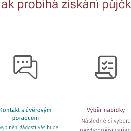
Jak probíhá získání půjčk
Kontakt s úvěrovým
Výběr nabídky
poradcem
Následně si vybere
vyplnění žádosti Vás bude
nejvhodnější varian