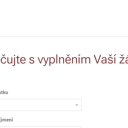
čujte s vyplněním Vaší ž
stku
íjmení