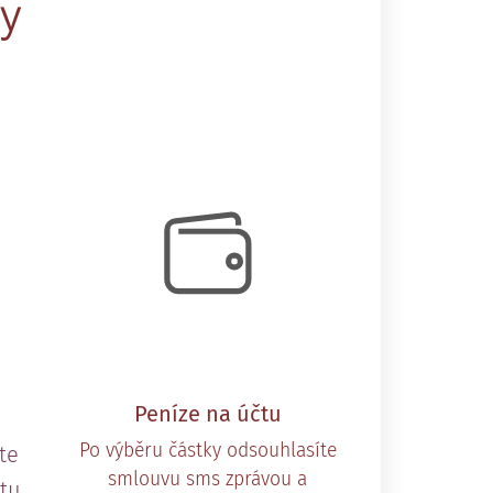
y
Peníze na účtu
Po výběru částky odsouhlasíte
te
smlouvu sms zprávou a
tu,