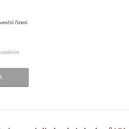
enční řízení
acováním
t