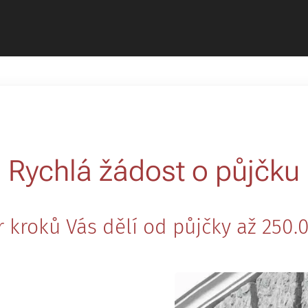
Rychlá žádost o půjčku
r kroků Vás dělí od půjčky až 250.